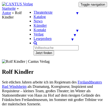
Toggle navigation
Startseite
»
Theatertexte
Autor
»
Rolf
Katalog
Kindler
News
Künstler
Kontakt
Verlag
Leseproben
Jetzt finden
Rolf Kindler
Seit etlichen Jahren arbeite ich im Regieteam des
Freilandtheaters
Bad Windsheim
als Dramaturg, Koregisseur, Inspizient und
Requisiteur – kleines Team, großes Theater; im Winter als
Stationentheater von Haus zu Hof auf dem riesigen Gelände des
Fränkischen Freilandmuseum, im Sommer mit großer Tribüne vor
der malerischen Szenerie.