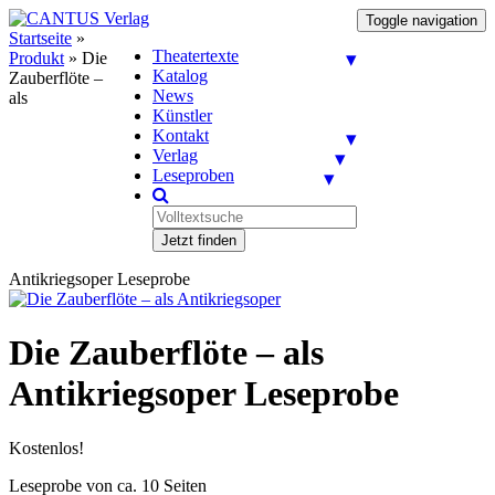
Toggle navigation
Startseite
»
Theatertexte
Produkt
»
Die
Katalog
Zauberflöte –
News
als
Künstler
Kontakt
Verlag
Leseproben
Jetzt finden
Antikriegsoper Leseprobe
Die Zauberflöte – als
Antikriegsoper Leseprobe
Kostenlos!
Leseprobe von ca. 10 Seiten