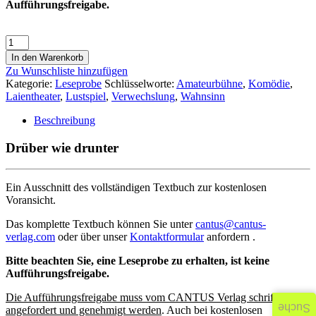
Aufführungsfreigabe.
In den Warenkorb
Zu Wunschliste hinzufügen
Kategorie:
Leseprobe
Schlüsselworte:
Amateurbühne
,
Komödie
,
Laientheater
,
Lustspiel
,
Verwechslung
,
Wahnsinn
Beschreibung
Drüber wie drunter
Ein Ausschnitt des vollständigen Textbuch zur kostenlosen
Voransicht.
Das komplette Textbuch können Sie unter
cantus@cantus-
verlag.com
oder über unser
Kontaktformular
anfordern .
Bitte beachten Sie, eine Leseprobe zu erhalten, ist keine
Aufführungsfreigabe.
Die Aufführungsfreigabe muss vom CANTUS Verlag schriftlich
Suche
angefordert und genehmigt werden
. Auch bei kostenlosen