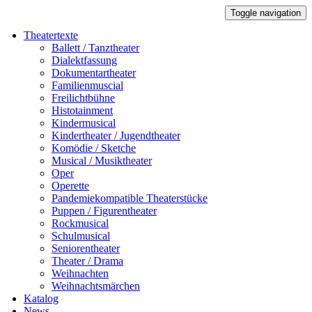
Toggle navigation
Theatertexte
Ballett / Tanztheater
Dialektfassung
Dokumentartheater
Familienmuscial
Freilichtbühne
Histotainment
Kindermusical
Kindertheater / Jugendtheater
Komödie / Sketche
Musical / Musiktheater
Oper
Operette
Pandemiekompatible Theaterstücke
Puppen / Figurentheater
Rockmusical
Schulmusical
Seniorentheater
Theater / Drama
Weihnachten
Weihnachtsmärchen
Katalog
News