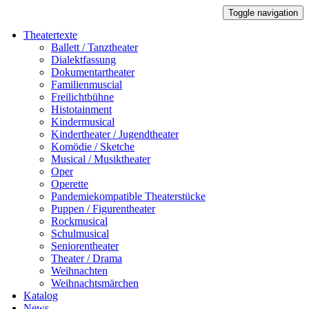
Toggle navigation
Theatertexte
Ballett / Tanztheater
Dialektfassung
Dokumentartheater
Familienmuscial
Freilichtbühne
Histotainment
Kindermusical
Kindertheater / Jugendtheater
Komödie / Sketche
Musical / Musiktheater
Oper
Operette
Pandemiekompatible Theaterstücke
Puppen / Figurentheater
Rockmusical
Schulmusical
Seniorentheater
Theater / Drama
Weihnachten
Weihnachtsmärchen
Katalog
News