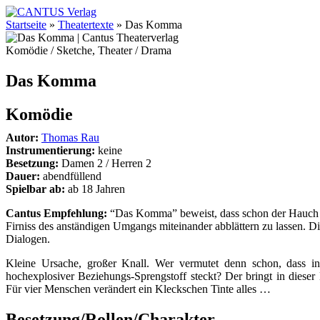
Startseite
»
Theatertexte
»
Das Komma
Komödie / Sketche, Theater / Drama
Das Komma
Komödie
Autor:
Thomas Rau
Instrumentierung:
keine
Besetzung:
Damen 2 / Herren 2
Dauer:
abendfüllend
Spielbar ab:
ab 18 Jahren
Cantus Empfehlung:
“Das Komma” beweist, dass schon der Hauch e
Firniss des anständigen Umgangs miteinander abblättern zu lassen. D
Dialogen.
Kleine Ursache, großer Knall. Wer vermutet denn schon, dass
hochexplosiver Beziehungs-Sprengstoff steckt? Der bringt in diese
Für vier Menschen verändert ein Kleckschen Tinte alles …
Besetzung/Rollen/Charakter