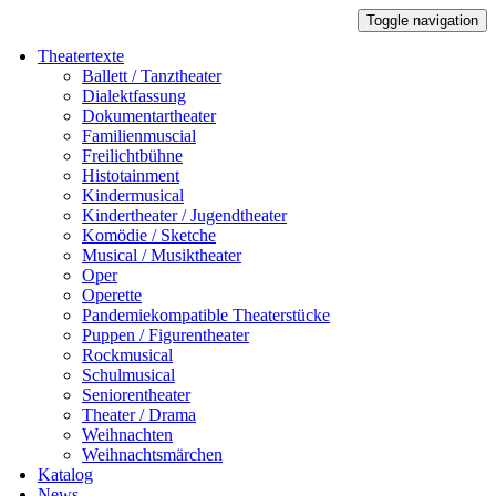
Toggle navigation
Theatertexte
Ballett / Tanztheater
Dialektfassung
Dokumentartheater
Familienmuscial
Freilichtbühne
Histotainment
Kindermusical
Kindertheater / Jugendtheater
Komödie / Sketche
Musical / Musiktheater
Oper
Operette
Pandemiekompatible Theaterstücke
Puppen / Figurentheater
Rockmusical
Schulmusical
Seniorentheater
Theater / Drama
Weihnachten
Weihnachtsmärchen
Katalog
News