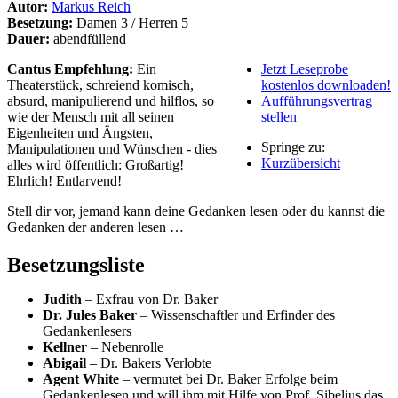
Autor:
Markus Reich
Besetzung:
Damen 3 / Herren 5
Dauer:
abendfüllend
Cantus Empfehlung:
Ein
Jetzt Leseprobe
Theaterstück, schreiend komisch,
kostenlos downloaden!
absurd, manipulierend und hilflos, so
Aufführungsvertrag
wie der Mensch mit all seinen
stellen
Eigenheiten und Ängsten,
Springe zu:
Manipulationen und Wünschen - dies
Kurzübersicht
alles wird öffentlich: Großartig!
Ehrlich! Entlarvend!
Stell dir vor, jemand kann deine Gedanken lesen oder du kannst die
Gedanken der anderen lesen …
Besetzungsliste
Judith
– Exfrau von Dr. Baker
Dr. Jules Baker
– Wissenschaftler und Erfinder des
Gedankenlesers
Kellner
– Nebenrolle
Abigail
– Dr. Bakers Verlobte
Agent White
– vermutet bei Dr. Baker Erfolge beim
Gedankenlesen und will ihm mit Hilfe von Prof. Sibelius das