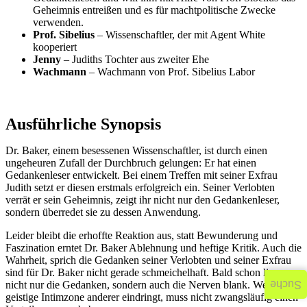
Geheimnis entreißen und es für machtpolitische Zwecke
verwenden.
Prof. Sibelius
– Wissenschaftler, der mit Agent White
kooperiert
Jenny
– Judiths Tochter aus zweiter Ehe
Wachmann
– Wachmann von Prof. Sibelius Labor
Ausführliche Synopsis
Dr. Baker, einem besessenen Wissenschaftler, ist durch einen
ungeheuren Zufall der Durchbruch gelungen: Er hat einen
Gedankenleser entwickelt. Bei einem Treffen mit seiner Exfrau
Judith setzt er diesen erstmals erfolgreich ein. Seiner Verlobten
verrät er sein Geheimnis, zeigt ihr nicht nur den Gedankenleser,
sondern überredet sie zu dessen Anwendung.
Leider bleibt die erhoffte Reaktion aus, statt Bewunderung und
Faszination erntet Dr. Baker Ablehnung und heftige Kritik. Auch die
Wahrheit, sprich die Gedanken seiner Verlobten und seiner Exfrau
sind für Dr. Baker nicht gerade schmeichelhaft. Bald schon liegen
Suche
nicht nur die Gedanken, sondern auch die Nerven blank. Wer in die
geistige Intimzone anderer eindringt, muss nicht zwangsläufig einen