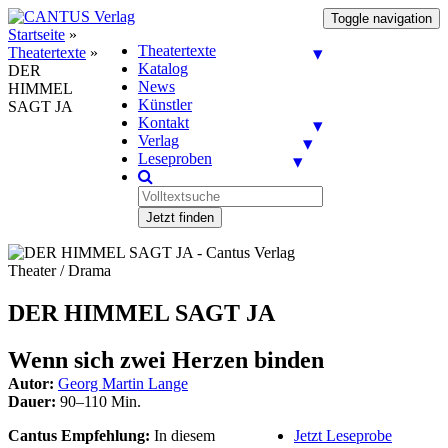
Toggle navigation
Startseite
»
Theatertexte
Theatertexte
»
Katalog
DER
News
HIMMEL
Künstler
SAGT JA
Kontakt
Verlag
Leseproben
Jetzt finden
Theater / Drama
DER HIMMEL SAGT JA
Wenn sich zwei Herzen binden
Autor:
Georg Martin Lange
Dauer:
90–110 Min.
Cantus Empfehlung:
In diesem
Jetzt Leseprobe