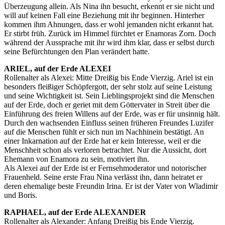
Überzeugung allein. Als Nina ihn besucht, erkennt er sie nicht und
will auf keinen Fall eine Beziehung mit ihr beginnen. Hinterher
kommen ihm Ahnungen, dass er wohl jemanden nicht erkannt hat.
Er stirbt früh. Zurück im Himmel fürchtet er Enamoras Zorn. Doch
während der Aussprache mit ihr wird ihm klar, dass er selbst durch
seine Befürchtungen den Plan verändert hatte.
ARIEL, auf der Erde ALEXEI
Rollenalter als Alexei: Mitte Dreißig bis Ende Vierzig. Ariel ist ein
besonders fleißiger Schöpfergott, der sehr stolz auf seine Leistung
und seine Wichtigkeit ist. Sein Lieblingsprojekt sind die Menschen
auf der Erde, doch er geriet mit dem Göttervater in Streit über die
Einführung des freien Willens auf der Erde, was er für unsinnig hält.
Durch den wachsenden Einfluss seinen früheren Freundes Luzifer
auf die Menschen fühlt er sich nun im Nachhinein bestätigt. An
einer Inkarnation auf der Erde hat er kein Interesse, weil er die
Menschheit schon als verloren betrachtet. Nur die Aussicht, dort
Ehemann von Enamora zu sein, motiviert ihn.
Als Alexei auf der Erde ist er Fernsehmoderator und notorischer
Frauenheld. Seine erste Frau Nina verlässt ihn, dann heiratet er
deren ehemalige beste Freundin Irina. Er ist der Vater von Wladimir
und Boris.
RAPHAEL, auf der Erde ALEXANDER
Rollenalter als Alexander: Anfang Dreißig bis Ende Vierzig.