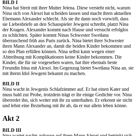
BILD I
Nina hat Streit mit ihrer Mutter Jelena. Diese versteht nicht, warum
Nina sich von Alexei hat scheiden lassen und macht ihren aktuellen
Ehemann Alexander schlecht. Als sie ihr dann noch vorwirft, dass
sie Liebesbriefe an den Schauspieler Jewgeni schreibt, platzt Nina
der Kragen. Alexander kommt nach Hause und versucht erfolglos
zu schlichten. Später kommt Ninas Schwester Swetlana
überraschend früh aus Paris zurück. Nina bietet ihrer Schwester
ihren Mann Alexander an, damit die beiden Kinder bekommen und
so den Plan erfüllen können. Nina selbst kann wegen einer
Abtreibung mit Komplikationen keine Kinder bekommen. Die
Kinder, die für sie vorgesehen waren, hat ihre ehemals beste
Freundin Irina mit Alexei. Im Gegenzug bietet Swetlana Nina an, sie
mit ihrem Idol Jewgeni bekannt zu machen.
BILD II
Nina wacht in Jewgenis Schlafzimmer auf. Er hat einen Kater und
muss bald zur Probe, trotzdem trägt er ihr einige Gedichte vor. Nina
überredet ihn, sich weiter mit ihr zu unterhalten. Er erkennt sie nicht
und lehnt eine Beziehung mit ihr ab, da er nur allein leben könne.
Akt 2
BILD III
Irina wartet nachts zuhause auf ihren Mann Alexei und betrinkt sich,