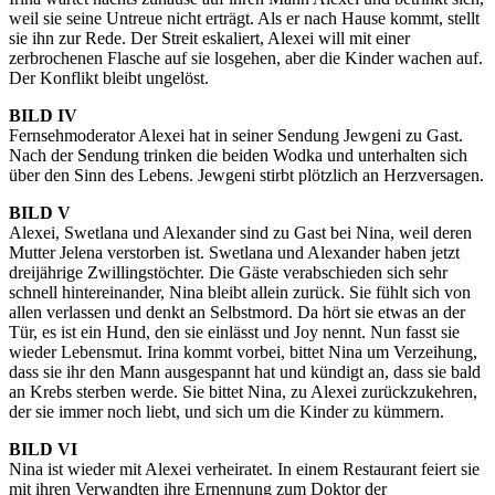
weil sie seine Untreue nicht erträgt. Als er nach Hause kommt, stellt
sie ihn zur Rede. Der Streit eskaliert, Alexei will mit einer
zerbrochenen Flasche auf sie losgehen, aber die Kinder wachen auf.
Der Konflikt bleibt ungelöst.
BILD IV
Fernsehmoderator Alexei hat in seiner Sendung Jewgeni zu Gast.
Nach der Sendung trinken die beiden Wodka und unterhalten sich
über den Sinn des Lebens. Jewgeni stirbt plötzlich an Herzversagen.
BILD V
Alexei, Swetlana und Alexander sind zu Gast bei Nina, weil deren
Mutter Jelena verstorben ist. Swetlana und Alexander haben jetzt
dreijährige Zwillingstöchter. Die Gäste verabschieden sich sehr
schnell hintereinander, Nina bleibt allein zurück. Sie fühlt sich von
allen verlassen und denkt an Selbstmord. Da hört sie etwas an der
Tür, es ist ein Hund, den sie einlässt und Joy nennt. Nun fasst sie
wieder Lebensmut. Irina kommt vorbei, bittet Nina um Verzeihung,
dass sie ihr den Mann ausgespannt hat und kündigt an, dass sie bald
an Krebs sterben werde. Sie bittet Nina, zu Alexei zurückzukehren,
der sie immer noch liebt, und sich um die Kinder zu kümmern.
BILD VI
Nina ist wieder mit Alexei verheiratet. In einem Restaurant feiert sie
mit ihren Verwandten ihre Ernennung zum Doktor der