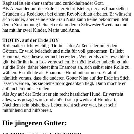
Raphael ist ein eher sanfter und zurückhaltender Gott.
Als Alexander auf der Erde ist er Schriftsteller, der aus finanziellen
Gründen als Redakteur bei einem Revolverblatt arbeitet. Er wünscht
sich Kinder, aber seine erste Frau Nina kann keine bekommen. Mit
deren Zustimmung heiratet er dann deren Schwester Swetlana und
hat mit ihr zwei Kinder, Maria und Anna.
TIOTIN, auf der Erde JOY
Rollenalter nicht wichtig. Tiotin ist der Außenseiter unter den
Göttern. Er wird belächelt und nicht für voll genommen. Er liebt
Enamora, was diese aber nicht erwidert. Weil er als zu schwächlich
gilt, ist für ihn kein Los vorgesehen. Er möchte aber unbedingt mit
auf die Erde, daher bietet ihm Enamora an, sich selbst eine Rolle zu
wählen. Er möchte als Enamoras Hund mitkommen. Er ahnt
nämlich voraus, dass die anderen Götter Nina auf der Erde im Stich
lassen werden, bis sie Selbstmordgedanken hegt. Dann möchte er
auftauchen und sie retten.
Als Joy auf der Erde ist er ein recht hässlicher Hund. Er versteht
alles, was gesagt wird, und äußert sich jeweils auf Hundeart.
Nachdem sein bisheriges Leben recht schwer war, ist er sehr
mitfühlend und hilfsbereit.
Die jüngeren Götter: