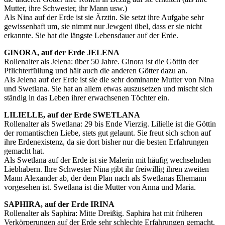
Mutter, ihre Schwester, ihr Mann usw.)
Als Nina auf der Erde ist sie Ärztin. Sie setzt ihre Aufgabe sehr
gewissenhaft um, sie nimmt nur Jewgeni übel, dass er sie nicht
erkannte. Sie hat die längste Lebensdauer auf der Erde.
GINORA, auf der Erde JELENA
Rollenalter als Jelena: über 50 Jahre. Ginora ist die Göttin der
Pflichterfüllung und hält auch die anderen Götter dazu an.
Als Jelena auf der Erde ist sie die sehr dominante Mutter von Nina
und Swetlana. Sie hat an allem etwas auszusetzen und mischt sich
ständig in das Leben ihrer erwachsenen Töchter ein.
LILIELLE, auf der Erde SWETLANA
Rollenalter als Swetlana: 29 bis Ende Vierzig. Lilielle ist die Göttin
der romantischen Liebe, stets gut gelaunt. Sie freut sich schon auf
ihre Erdenexistenz, da sie dort bisher nur die besten Erfahrungen
gemacht hat.
Als Swetlana auf der Erde ist sie Malerin mit häufig wechselnden
Liebhabern. Ihre Schwester Nina gibt ihr freiwillig ihren zweiten
Mann Alexander ab, der dem Plan nach als Swetlanas Ehemann
vorgesehen ist. Swetlana ist die Mutter von Anna und Maria.
SAPHIRA, auf der Erde IRINA
Rollenalter als Saphira: Mitte Dreißig. Saphira hat mit früheren
Verkörperungen auf der Erde sehr schlechte Erfahrungen gemacht.