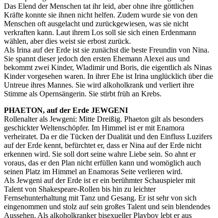
Das Elend der Menschen tat ihr leid, aber ohne ihre göttlichen
Kräfte konnte sie ihnen nicht helfen. Zudem wurde sie von den
Menschen oft ausgelacht und zurückgewiesen, was sie nicht
verkraften kann. Laut ihrem Los soll sie sich einen Erdenmann
wählen, aber dies weist sie erbost zurück.
Als Irina auf der Erde ist sie zunächst die beste Freundin von Nina.
Sie spannt dieser jedoch den ersten Ehemann Alexei aus und
bekommt zwei Kinder, Wladimir und Boris, die eigentlich als Ninas
Kinder vorgesehen waren. In ihrer Ehe ist Irina unglücklich über die
Untreue ihres Mannes. Sie wird alkoholkrank und verliert ihre
Stimme als Opernsängerin. Sie stirbt früh an Krebs.
PHAETON, auf der Erde JEWGENI
Rollenalter als Jewgeni: Mitte Dreißig. Phaeton gilt als besonders
geschickter Weltenschöpfer. Im Himmel ist er mit Enamora
verheiratet. Da er die Tücken der Dualität und den Einfluss Luzifers
auf der Erde kennt, befürchtet er, dass er Nina auf der Erde nicht
erkennen wird. Sie soll dort seine wahre Liebe sein. So ahnt er
voraus, das er den Plan nicht erfüllen kann und womöglich auch
seinen Platz im Himmel an Enamoras Seite verlieren wird.
Als Jewgeni auf der Erde ist er ein berühmter Schauspieler mit
Talent von Shakespeare-Rollen bis hin zu leichter
Fernsehunterhaltung mit Tanz und Gesang. Er ist sehr von sich
eingenommen und stolz auf sein großes Talent und sein blendendes
Aussehen. Als alkoholkranker bisexueller Playboy lebt er aus