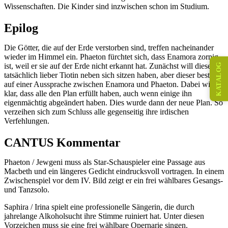
Wissenschaften. Die Kinder sind inzwischen schon im Studium.
Epilog
Die Götter, die auf der Erde verstorben sind, treffen nacheinander
wieder im Himmel ein. Phaeton fürchtet sich, dass Enamora zornig
KATALOG
ist, weil er sie auf der Erde nicht erkannt hat. Zunächst will diese
tatsächlich lieber Tiotin neben sich sitzen haben, aber dieser besteht
auf einer Aussprache zwischen Enamora und Phaeton. Dabei wird
klar, dass alle den Plan erfüllt haben, auch wenn einige ihn
eigenmächtig abgeändert haben. Dies wurde dann der neue Plan. So
verzeihen sich zum Schluss alle gegenseitig ihre irdischen
Verfehlungen.
CANTUS Kommentar
Phaeton / Jewgeni muss als Star-Schauspieler eine Passage aus
Macbeth und ein längeres Gedicht eindrucksvoll vortragen. In einem
Zwischenspiel vor dem IV. Bild zeigt er ein frei wählbares Gesangs-
und Tanzsolo.
Saphira / Irina spielt eine professionelle Sängerin, die durch
jahrelange Alkoholsucht ihre Stimme ruiniert hat. Unter diesen
Vorzeichen muss sie eine frei wählbare Opernarie singen.