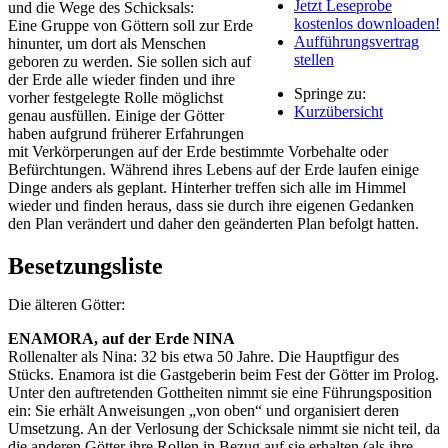
Jetzt Leseprobe
und die Wege des Schicksals:
kostenlos downloaden!
Eine Gruppe von Göttern soll zur Erde
Aufführungsvertrag
hinunter, um dort als Menschen
stellen
geboren zu werden. Sie sollen sich auf
der Erde alle wieder finden und ihre
Springe zu:
vorher festgelegte Rolle möglichst
Kurzübersicht
genau ausfüllen. Einige der Götter
haben aufgrund früherer Erfahrungen
mit Verkörperungen auf der Erde bestimmte Vorbehalte oder
Befürchtungen. Während ihres Lebens auf der Erde laufen einige
Dinge anders als geplant. Hinterher treffen sich alle im Himmel
wieder und finden heraus, dass sie durch ihre eigenen Gedanken
den Plan verändert und daher den geänderten Plan befolgt hatten.
Besetzungsliste
Die älteren Götter:
ENAMORA, auf der Erde NINA
Rollenalter als Nina: 32 bis etwa 50 Jahre. Die Hauptfigur des
Stücks. Enamora ist die Gastgeberin beim Fest der Götter im Prolog.
Unter den auftretenden Gottheiten nimmt sie eine Führungsposition
ein: Sie erhält Anweisungen „von oben“ und organisiert deren
Umsetzung. An der Verlosung der Schicksale nimmt sie nicht teil, da
die anderen Götter ihre Rollen in Bezug auf sie erhalten (als ihre