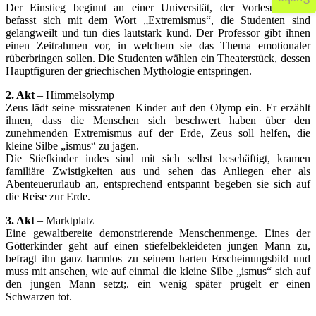
Der Einstieg beginnt an einer Universität, der Vorlesungsstoff
befasst sich mit dem Wort „Extremismus“, die Studenten sind
gelangweilt und tun dies lautstark kund. Der Professor gibt ihnen
einen Zeitrahmen vor, in welchem sie das Thema emotionaler
rüberbringen sollen. Die Studenten wählen ein Theaterstück, dessen
Hauptfiguren der griechischen Mythologie entspringen.
2. Akt
– Himmelsolymp
Zeus lädt seine missratenen Kinder auf den Olymp ein. Er erzählt
ihnen, dass die Menschen sich beschwert haben über den
zunehmenden Extremismus auf der Erde, Zeus soll helfen, die
kleine Silbe „ismus“ zu jagen.
Die Stiefkinder indes sind mit sich selbst beschäftigt, kramen
familiäre Zwistigkeiten aus und sehen das Anliegen eher als
Abenteuerurlaub an, entsprechend entspannt begeben sie sich auf
die Reise zur Erde.
3. Akt
– Marktplatz
Eine gewaltbereite demonstrierende Menschenmenge. Eines der
Götterkinder geht auf einen stiefelbekleideten jungen Mann zu,
befragt ihn ganz harmlos zu seinem harten Erscheinungsbild und
muss mit ansehen, wie auf einmal die kleine Silbe „ismus“ sich auf
den jungen Mann setzt;. ein wenig später prügelt er einen
Schwarzen tot.