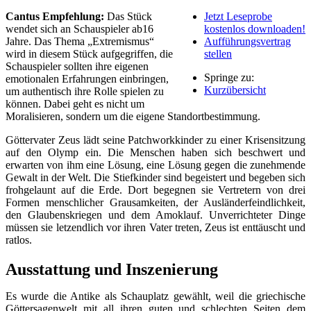
Cantus Empfehlung:
Das Stück
Jetzt Leseprobe
wendet sich an Schauspieler ab16
kostenlos downloaden!
Jahre. Das Thema „Extremismus“
Aufführungsvertrag
wird in diesem Stück aufgegriffen, die
stellen
Schauspieler sollten ihre eigenen
Springe zu:
emotionalen Erfahrungen einbringen,
Kurzübersicht
um authentisch ihre Rolle spielen zu
können. Dabei geht es nicht um
Moralisieren, sondern um die eigene Standortbestimmung.
Göttervater Zeus lädt seine Patchworkkinder zu einer Krisensitzung
auf den Olymp ein. Die Menschen haben sich beschwert und
erwarten von ihm eine Lösung, eine Lösung gegen die zunehmende
Gewalt in der Welt. Die Stiefkinder sind begeistert und begeben sich
frohgelaunt auf die Erde. Dort begegnen sie Vertretern von drei
Formen menschlicher Grausamkeiten, der Ausländerfeindlichkeit,
den Glaubenskriegen und dem Amoklauf. Unverrichteter Dinge
müssen sie letzendlich vor ihren Vater treten, Zeus ist enttäuscht und
ratlos.
Ausstattung und Inszenierung
Es wurde die Antike als Schauplatz gewählt, weil die griechische
Göttersagenwelt mit all ihren guten und schlechten Seiten dem