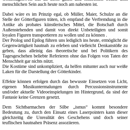
menschlichen Sein auch heute noch am nahesten ist.
Dabei wäre es im Prinzip egal, ob Müller, Maier, Schulze an die
Stelle der Götterfiguren träten, ich empfand die Verfremdung in die
Antike als probates künstlerisches Mittel, die Botschaft durch
Außenstehenden und damit von direkt Unbeteiligten und somit
loyalen Figuren transportieren zu wollen und zu können .
Der Prolog und Epilog führen uns lediglich ins heute, ermöglicht die
Gegenwärtigkeit hautnah zu erleben und vielleicht Denkanstöße zu
geben, dass alleinig das theoretische und bei Politikern des
Tagesgeschehen beliebte Referieren ohne das Folgen von Taten der
Menschheit gar nichts nützt.
Die Kostüme sind unkompliziert, da helfen mitunter auch nur weiße
Laken für die Darstellung der Götterkinder.
Effekte können erfolgen durch das bewusste Einsetzen von Licht,
eigenen Musikuntermalungen durch Percussionsinstrumente
und/oder aktuelle Videoeinspielungen im Hintergrund, da sind der
Fantasie keine Grenzen gesetzt.
Dem Sichtbarmachen der Silbe „ismus“ kommt besondere
Bedeutung zu, durch den Einsatz eines Laserpointers kann dieser
gleichzeitig die Unrealität des Geschehens und doch seiner
teuflischen hautnahen Präsenz assoziieren.