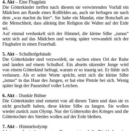
4. Akt
– Eine Flugplatz
Die Götterkinder treffen nach diesem sie verwirrenden Vorfall ein
Mädchen am Rande eines Rollfeldes an, auch sie befragen sie nach
dem „was machst du hier“. Sie habe ein Mandat, eine Botschaft an
die Menschheit, dass alleinig ihre Religion die Wahre auf der Erde
sei.
Auf einmal verdunkelt sich der Himmel, die kleine Silbe „ismus“
setzt sich auf das Mädchen und wenig später verwandelt sich der
Flughafen in einen Feuerball.
5. Akt
– Schulhofgebäude
Die Götterkinder sind verzweifelt, sie suchen einen Ort der Ruhe
und landen auf einem Schulhof. Ein abseits sitzender Junge wird
von einem Götterkind befragt, warum er so traurig sei. Er fühle sich
verlassen. Als er seine Worte spricht, setzt sich die kleine Silbe
„ismus“ in das Haar des Jungen, er hat eine Pistole bei sich. Wenig
später liegt der Pausenhof voller Leichen.
6. Akt
– Dunkle Bühne
Die Götterkinder sind entsetzt von all diesen Taten und dass sie es
nicht geschafft haben, diese kleine Silbe zu fangen. Sie wollen
wieder zurück zum Olymp. Nur der Göttersohn des Krieges und die
Göttertochter des Streites wollen auf der Erde bleiben.
7. Akt
– Himmelsolymp