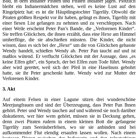
Bild, in dem Indianer Piraten und Piraten Indianer jagen. Plötzlich
bleibt ein Indianermädchen stehen, weil es keine Lust auf den
Ringelpietz hat: es ist die Häuptlingstochter Tigerlily. Obwohl die
Piraten größten Respekt vor ihr haben, gelingt es ihnen, Tigerlily mit
einer fiesen List gefangen zu nehmen und zu verschleppen. Nach
einer Weile erscheint Peter Pan’s Bande, die „Verlorenen Kinder“.
Sie treffen Glöckchen, die ihnen erzählt, dass eine Hexe am Himmel
umherflöge, die sie abschießen müssten. Die Kinder, die nicht
wissen, dass es sich bei der „Hexe“ um die von Glöckchen gehasste
Wendy handelt, schießen Wendy ab. Peter Pan taucht auf und ist
maßlos wütend. Er verflucht Glöckchen mit der Aussage, dass „es
keine Elfen gibt“, ein Spruch, der bei Elfen zum Tode führt. Wendy
aber wird gerettet, weil sich der Pfeil in eine Haselnuss gebohrt
hatte, sie ihr Peter geschenkt hatte. Wendy wird zur Mutter der
Verlorenen Kinder.
3. Akt
Auf einem Felsen in einer Lagune sitzen drei wunderschöne
Meerjungfrauen und sind der Überzeugung, dass Peter Pan Ihnen
gehört. Peter und Wendy tauchen auf und während sie noch darüber
diskutieren, wer hier wem gehört, müssen sie in Deckung gehen,
denn zwei Piraten rudern in einem kleinen Bott die gefangene
Tigerlily zum Seeräuberfelsen, wo sie sie anbinden und bei
aufkommender Flut elendig ersaufen lassen wollen. Nach einem