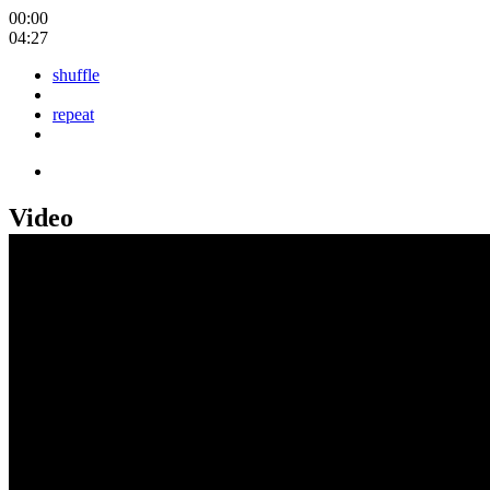
00:00
04:27
shuffle
repeat
Video