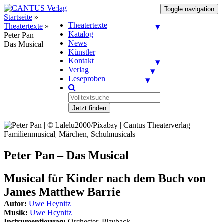
Toggle navigation
Startseite
»
Theatertexte
Theatertexte
»
Katalog
Peter Pan –
News
Das Musical
Künstler
Kontakt
Verlag
Leseproben
Jetzt finden
Familienmusical, Märchen, Schulmusicals
Peter Pan – Das Musical
Musical für Kinder nach dem Buch von
James Matthew Barrie
Autor:
Uwe Heynitz
Musik:
Uwe Heynitz
Instrumentierung:
Orchester, Playback