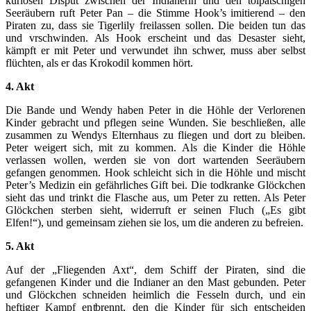
kuriosen Disput zwischen der Indianerin und den tolpatschigen
Seeräubern ruft Peter Pan – die Stimme Hook’s imitierend – den
Piraten zu, dass sie Tigerlily freilassen sollen. Die beiden tun das
und vrschwinden. Als Hook erscheint und das Desaster sieht,
kämpft er mit Peter und verwundet ihn schwer, muss aber selbst
flüchten, als er das Krokodil kommen hört.
4. Akt
Die Bande und Wendy haben Peter in die Höhle der Verlorenen
Kinder gebracht und pflegen seine Wunden. Sie beschließen, alle
zusammen zu Wendys Elternhaus zu fliegen und dort zu bleiben.
Peter weigert sich, mit zu kommen. Als die Kinder die Höhle
verlassen wollen, werden sie von dort wartenden Seeräubern
gefangen genommen. Hook schleicht sich in die Höhle und mischt
Peter’s Medizin ein gefährliches Gift bei. Die todkranke Glöckchen
sieht das und trinkt die Flasche aus, um Peter zu retten. Als Peter
Glöckchen sterben sieht, widerruft er seinen Fluch („Es gibt
Elfen!“), und gemeinsam ziehen sie los, um die anderen zu befreien.
5. Akt
Auf der „Fliegenden Axt“, dem Schiff der Piraten, sind die
gefangenen Kinder und die Indianer an den Mast gebunden. Peter
und Glöckchen schneiden heimlich die Fesseln durch, und ein
heftiger Kampf entbrennt, den die Kinder für sich entscheiden