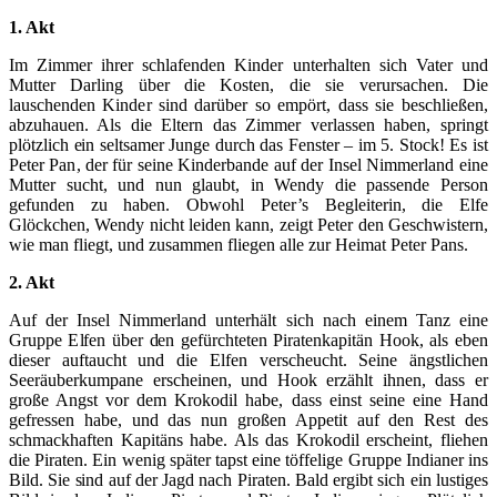
1. Akt
Im Zimmer ihrer schlafenden Kinder unterhalten sich Vater und
Mutter Darling über die Kosten, die sie verursachen. Die
lauschenden Kinder sind darüber so empört, dass sie beschließen,
abzuhauen. Als die Eltern das Zimmer verlassen haben, springt
plötzlich ein seltsamer Junge durch das Fenster – im 5. Stock! Es ist
Peter Pan, der für seine Kinderbande auf der Insel Nimmerland eine
Mutter sucht, und nun glaubt, in Wendy die passende Person
gefunden zu haben. Obwohl Peter’s Begleiterin, die Elfe
Glöckchen, Wendy nicht leiden kann, zeigt Peter den Geschwistern,
wie man fliegt, und zusammen fliegen alle zur Heimat Peter Pans.
2. Akt
Auf der Insel Nimmerland unterhält sich nach einem Tanz eine
Gruppe Elfen über den gefürchteten Piratenkapitän Hook, als eben
dieser auftaucht und die Elfen verscheucht. Seine ängstlichen
Seeräuberkumpane erscheinen, und Hook erzählt ihnen, dass er
große Angst vor dem Krokodil habe, dass einst seine eine Hand
gefressen habe, und das nun großen Appetit auf den Rest des
schmackhaften Kapitäns habe. Als das Krokodil erscheint, fliehen
die Piraten. Ein wenig später tapst eine töffelige Gruppe Indianer ins
Bild. Sie sind auf der Jagd nach Piraten. Bald ergibt sich ein lustiges