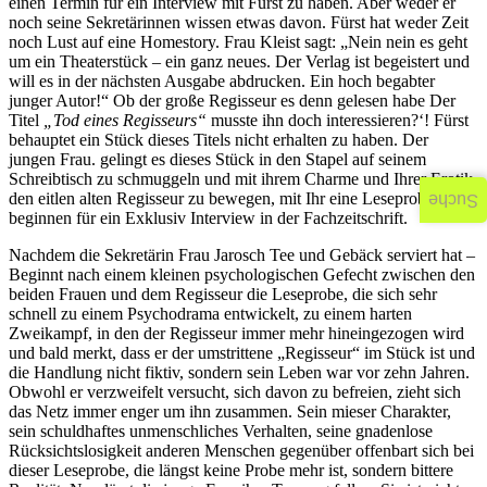
einen Termin für ein Interview mit Fürst zu haben. Aber weder er
noch seine Sekretärinnen wissen etwas davon. Fürst hat weder Zeit
noch Lust auf eine Homestory. Frau Kleist sagt: „Nein nein es geht
um ein Theaterstück – ein ganz neues. Der Verlag ist begeistert und
will es in der nächsten Ausgabe abdrucken. Ein hoch begabter
junger Autor!“ Ob der große Regisseur es denn gelesen habe Der
Titel
„Tod eines Regisseurs“
musste ihn doch interessieren?‘! Fürst
behauptet ein Stück dieses Titels nicht erhalten zu haben. Der
jungen Frau. gelingt es dieses Stück in den Stapel auf seinem
Schreibtisch zu schmuggeln und mit ihrem Charme und Ihrer Erotik
den eitlen alten Regisseur zu bewegen, mit Ihr eine Leseprobe zu
Suche
beginnen für ein Exklusiv Interview in der Fachzeitschrift.
Nachdem die Sekretärin Frau Jarosch Tee und Gebäck serviert hat –
Beginnt nach einem kleinen psychologischen Gefecht zwischen den
beiden Frauen und dem Regisseur die Leseprobe, die sich sehr
schnell zu einem Psychodrama entwickelt, zu einem harten
Zweikampf, in den der Regisseur immer mehr hineingezogen wird
und bald merkt, dass er der umstrittene „Regisseur“ im Stück ist und
die Handlung nicht fiktiv, sondern sein Leben war vor zehn Jahren.
Obwohl er verzweifelt versucht, sich davon zu befreien, zieht sich
das Netz immer enger um ihn zusammen. Sein mieser Charakter,
sein schuldhaftes unmenschliches Verhalten, seine gnadenlose
Rücksichtslosigkeit anderen Menschen gegenüber offenbart sich bei
dieser Leseprobe, die längst keine Probe mehr ist, sondern bittere