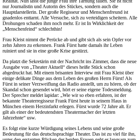
Realität. Nun lässt die junge Frau ihre Tarnung fallen. Sie ist nicht
nur Journalistin und Autorin des Stückes, sondern auch die
Hauptdarstellerin. Der große Regisseur und Menschenfreund ist
gnadenlos enttarnt. Alle Versuche, sich zu verteidigen scheitern. Alle
Drohungen schaden ihm noch mehr. Er ist In Wirklichkeit der
„Menschenfeind“ schlechthin!
Frau Kleist nimmt die Perücke ab und gibt sich als sein Opfer vor
zehn Jahren zu erkennen. Frank Fürst hatte damals ihr Leben
ruiniert und sie in eine große Krise gestürzt.
Da platzt die Sekretärin mit der Nachricht ins Zimmer, dass die neue
Ausgabe von „Theater Aktuell“ dieses heiße Stück schon
abgedruckt hat. Mit einem brisanten Interview mit Frau Kleist über
einige delikate Dinge aus dem Leben des großen Herrn Fürst! Als
Fürst in seiner Verzweiflung das Radio anstellt, um zu hören, ob der
Skandal schon gesendet wird, hört er seine eigene Todesmeldung.
Der Sprecher meldet lapidar: „Wie wir so eben erfahren, ist der
bekannte Theaterregisseur Frank Fürst heute in seinem Haus in
München einem Herzinfarkt erlegen. Fürst wurde 72 Jahre alt. Er
gilt als einer der bedeutendsten Theatermacher der letzten
Jahrzehnte“ usw.
Es folgt eine kurze Würdigung seines Lebens und seine große
Bedeutung für das deutschsprachige Theater. Das ist zu viel für ihn,
unter den erstarrten Blicken der beiden Frauen geht er langsam zum