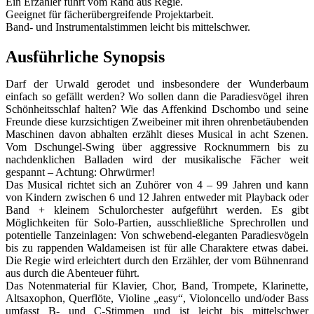
Ein Erzähler führt vom Rand aus Regie.
Geeignet für fächerübergreifende Projektarbeit.
Band- und Instrumentalstimmen leicht bis mittelschwer.
Ausführliche Synopsis
Darf der Urwald gerodet und insbesondere der Wunderbaum
einfach so gefällt werden? Wo sollen dann die Paradiesvögel ihren
Schönheitsschlaf halten? Wie das Affenkind Dschombo und seine
Freunde diese kurzsichtigen Zweibeiner mit ihren ohrenbetäubenden
Maschinen davon abhalten erzählt dieses Musical in acht Szenen.
Vom Dschungel-Swing über aggressive Rocknummern bis zu
nachdenklichen Balladen wird der musikalische Fächer weit
gespannt – Achtung: Ohrwürmer!
Das Musical richtet sich an Zuhörer von 4 – 99 Jahren und kann
von Kindern zwischen 6 und 12 Jahren entweder mit Playback oder
Band + kleinem Schulorchester aufgeführt werden. Es gibt
Möglichkeiten für Solo-Partien, ausschließliche Sprechrollen und
potentielle Tanzeinlagen: Von schwebend-eleganten Paradiesvögeln
bis zu rappenden Waldameisen ist für alle Charaktere etwas dabei.
Die Regie wird erleichtert durch den Erzähler, der vom Bühnenrand
aus durch die Abenteuer führt.
Das Notenmaterial für Klavier, Chor, Band, Trompete, Klarinette,
Altsaxophon, Querflöte, Violine „easy“, Violoncello und/oder Bass
umfasst B- und C-Stimmen und ist leicht bis mittelschwer