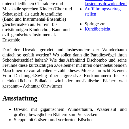
unterschiedlichen Charaktere und
kostenlos downloaden!
Musikstile sprechen Kinder (Chor und
Aufführungsvertrag
Schauspiel) als auch Jugendliche
stellen
(Band und Instrumental-Ensemble)
Springe zu:
gleichermaßen an. Für ein- bis
Kurzübersicht
dreistimmigen Kinderchor, Band und
evtl. gemischtes Instrumental-
Ensemble
Darf der Urwald gerodet und insbesondere der Wunderbaum
einfach so gefällt werden? Wo sollen dann die Paradiesvögel ihren
Schönheitsschlaf halten? Wie das Affenkind Dschombo und seine
Freunde diese kurzsichtigen Zweibeiner mit ihren ohrenbetäubenden
Maschinen davon abhalten erzählt dieses Musical in acht Szenen.
Vom Dschungel-Swing über aggressive Rocknummern bis zu
nachdenklichen Balladen wird der musikalische Fächer weit
gespannt – Achtung: Ohrwürmer!
Ausstattung
Urwald mit gigantischem Wunderbaum, Wasserlauf und
großen, beweglichen Blättern zum Verstecken
Steppe mit Gräsern und verdorrten Büschen