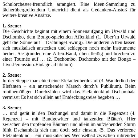
Schulorchester-freundlich arrangiert. Eine Ideen-Sammlung zu
fächerübergreifendem Unterricht dient als Gedanken-Anstoß für
weitere kreative Ansätze.
1. Szene:
Die Geschichte beginnt mit einem Sonnenaufgang im Urwald und
Dschombo, dem Bongo-spielenden Affenkind (1. Über’m Urwald
geht die Sonne auf – Dschungel-Swing). Die anderen Affen lassen
sich musikalisch anstecken und schleppen noch mehr Instrumente
herbei. Sie gründen eine Affen-Band, üben fleißig und brechen zu
einer Tournée auf … (2. Dschombo, Dschombo mit der Bongo –
Live-Percussion-Einlage ad libitum)
2. Szene:
In der Steppe marschiert eine Elefantenherde auf (3. Wanderlied der
Elefanten – ein ansteckender Marsch durch’s Publikum). Beim
routinemäßigen Durchzählen wird das Elefantenkind Dschambala
vermisst: Es hat sich allein auf Entdeckungsreise begeben …
3. Szene:
… und gerät in den Dschungel und damit in die Regenzeit (4.
Regenzeit – mit Bandgewitter und tanzenden Blätter). Hier
zwischen den tropfenden Bäumen und allein im aufziehenden Sturm
fühlt Dschambala sich nun doch sehr einsam. (5. Das verlorene
Elefantenkind – ein musikalisches Wechselbad zwischen rührender