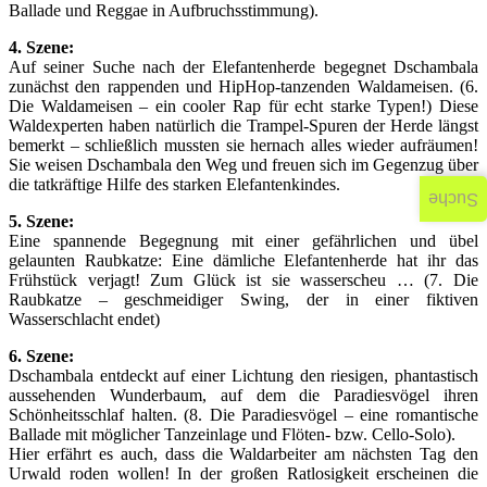
Ballade und Reggae in Aufbruchsstimmung).
4. Szene:
Auf seiner Suche nach der Elefantenherde begegnet Dschambala
zunächst den rappenden und HipHop-tanzenden Waldameisen. (6.
Die Waldameisen – ein cooler Rap für echt starke Typen!) Diese
Waldexperten haben natürlich die Trampel-Spuren der Herde längst
bemerkt – schließlich mussten sie hernach alles wieder aufräumen!
Sie weisen Dschambala den Weg und freuen sich im Gegenzug über
die tatkräftige Hilfe des starken Elefantenkindes.
Suche
5. Szene:
Eine spannende Begegnung mit einer gefährlichen und übel
gelaunten Raubkatze: Eine dämliche Elefantenherde hat ihr das
Frühstück verjagt! Zum Glück ist sie wasserscheu … (7. Die
Raubkatze – geschmeidiger Swing, der in einer fiktiven
Wasserschlacht endet)
6. Szene:
Dschambala entdeckt auf einer Lichtung den riesigen, phantastisch
aussehenden Wunderbaum, auf dem die Paradiesvögel ihren
Schönheitsschlaf halten. (8. Die Paradiesvögel – eine romantische
Ballade mit möglicher Tanzeinlage und Flöten- bzw. Cello-Solo).
Hier erfährt es auch, dass die Waldarbeiter am nächsten Tag den
Urwald roden wollen! In der großen Ratlosigkeit erscheinen die