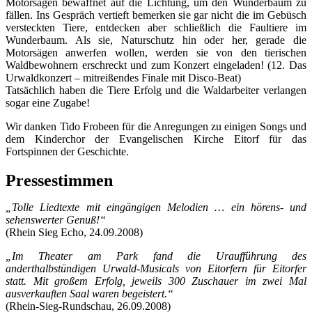
Motorsägen bewaffnet auf die Lichtung, um den Wunderbaum zu
fällen. Ins Gespräch vertieft bemerken sie gar nicht die im Gebüsch
versteckten Tiere, entdecken aber schließlich die Faultiere im
Wunderbaum. Als sie, Naturschutz hin oder her, gerade die
Motorsägen anwerfen wollen, werden sie von den tierischen
Waldbewohnern erschreckt und zum Konzert eingeladen! (12. Das
Urwaldkonzert – mitreißendes Finale mit Disco-Beat)
Tatsächlich haben die Tiere Erfolg und die Waldarbeiter verlangen
sogar eine Zugabe!
Wir danken Tido Frobeen für die Anregungen zu einigen Songs und
dem Kinderchor der Evangelischen Kirche Eitorf für das
Fortspinnen der Geschichte.
Pressestimmen
„Tolle Liedtexte mit eingängigen Melodien … ein hörens- und
sehenswerter Genuß!“
(Rhein Sieg Echo, 24.09.2008)
„Im Theater am Park fand die Uraufführung des
anderthalbstündigen Urwald-Musicals von Eitorfern für Eitorfer
statt. Mit großem Erfolg, jeweils 300 Zuschauer im zwei Mal
ausverkauften Saal waren begeistert.“
(Rhein-Sieg-Rundschau, 26.09.2008)