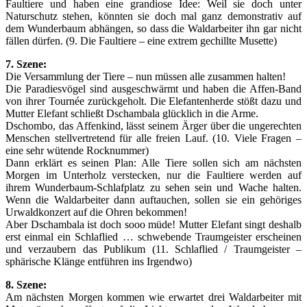
Faultiere und haben eine grandiose Idee: Weil sie doch unter
Naturschutz stehen, könnten sie doch mal ganz demonstrativ auf
dem Wunderbaum abhängen, so dass die Waldarbeiter ihn gar nicht
fällen dürfen. (9. Die Faultiere – eine extrem gechillte Musette)
7. Szene:
Die Versammlung der Tiere – nun müssen alle zusammen halten!
Die Paradiesvögel sind ausgeschwärmt und haben die Affen-Band
von ihrer Tournée zurückgeholt. Die Elefantenherde stößt dazu und
Mutter Elefant schließt Dschambala glücklich in die Arme.
Dschombo, das Affenkind, lässt seinem Ärger über die ungerechten
Menschen stellvertretend für alle freien Lauf. (10. Viele Fragen –
eine sehr wütende Rocknummer)
Dann erklärt es seinen Plan: Alle Tiere sollen sich am nächsten
Morgen im Unterholz verstecken, nur die Faultiere werden auf
ihrem Wunderbaum-Schlafplatz zu sehen sein und Wache halten.
Wenn die Waldarbeiter dann auftauchen, sollen sie ein gehöriges
Urwaldkonzert auf die Ohren bekommen!
Aber Dschambala ist doch sooo müde! Mutter Elefant singt deshalb
erst einmal ein Schlaflied … schwebende Traumgeister erscheinen
und verzaubern das Publikum (11. Schlaflied / Traumgeister –
sphärische Klänge entführen ins Irgendwo)
8. Szene:
Am nächsten Morgen kommen wie erwartet drei Waldarbeiter mit