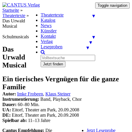
Toggle navigation
Startseite
»
Theatertexte
Theatertexte
»
Katalog
Das Urwald
News
Musical
Künstler
Kontakt
Schulmusicals
Verlag
Leseproben
Das
Urwald
Musical
Jetzt finden
Ein tierisches Vergnügen für die ganze
Familie
Autor:
Imke Frobeen
,
Klaus Steiner
Instrumentierung:
Band, Playback, Chor
Dauer:
60–80 Min.
UA:
Eitorf, Theater am Park, 20.09.2008
DE:
Eitorf, Theater am Park, 20.09.2008
Spielbar ab:
11–13 Jahre
Cantus Empfehlung:
Die
Jetzt Leseprobe