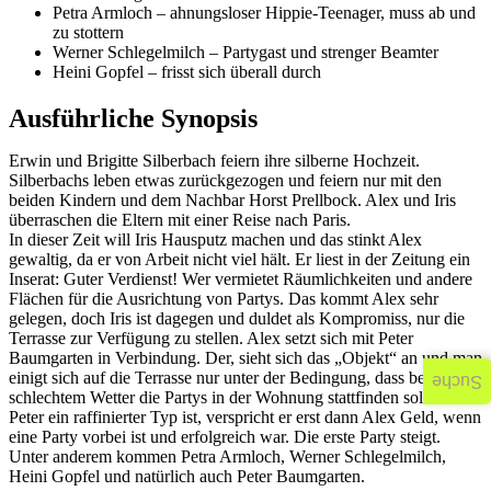
Petra Armloch – ahnungsloser Hippie-Teenager, muss ab und
zu stottern
Werner Schlegelmilch – Partygast und strenger Beamter
Heini Gopfel – frisst sich überall durch
Ausführliche Synopsis
Erwin und Brigitte Silberbach feiern ihre silberne Hochzeit.
Silberbachs leben etwas zurückgezogen und feiern nur mit den
beiden Kindern und dem Nachbar Horst Prellbock. Alex und Iris
überraschen die Eltern mit einer Reise nach Paris.
In dieser Zeit will Iris Hausputz machen und das stinkt Alex
gewaltig, da er von Arbeit nicht viel hält. Er liest in der Zeitung ein
Inserat: Guter Verdienst! Wer vermietet Räumlichkeiten und andere
Flächen für die Ausrichtung von Partys. Das kommt Alex sehr
gelegen, doch Iris ist dagegen und duldet als Kompromiss, nur die
Terrasse zur Verfügung zu stellen. Alex setzt sich mit Peter
Baumgarten in Verbindung. Der, sieht sich das „Objekt“ an und man
einigt sich auf die Terrasse nur unter der Bedingung, dass bei
Suche
schlechtem Wetter die Partys in der Wohnung stattfinden sollen. Da
Peter ein raffinierter Typ ist, verspricht er erst dann Alex Geld, wenn
eine Party vorbei ist und erfolgreich war. Die erste Party steigt.
Unter anderem kommen Petra Armloch, Werner Schlegelmilch,
Heini Gopfel und natürlich auch Peter Baumgarten.