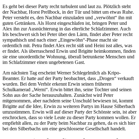
Es geht bei dieser Party recht turbulent und laut zu. Plötzlich steht
der Nachbar, Horst Prellbock, in der Tür und bittet um etwas Ruhe.
Peter versteht es, den Nachbar einzuladen und „verwöhnt“ ihn mit
guten Getränken. Als Horst eingeschlafen ist, bringen Peter und
Alex ihn zur Ausnüchterung in das elterliche Schlafzimmer. Auch
Iris beschwert sich bei Peter über den Lärm, findet aber Peter recht
sympathisch und nach einer „Eingewöhn“-Phase macht sie
ordentlich mit. Petra findet Alex recht süß und Heini isst alles, was
er findet. Als überraschend Erwin und Brigitte heimkommen, finden
sie eine unordentliche Wohnung, überall betrunkene Menschen und
im Schlafzimmer einen ungebetenen Gast.
Am nächsten Tag erscheint Werner Schlegelmilch als Kripo-
Beamter. Er hatte auf der Party beobachtet, dass „Drogen“ verkauft
wurden. Bei dem Verhör erkennt Erwin seinen früheren
Schulkamerad „Werni“. Erwin bittet ihn, seine Tochter und seinen
Sohn aus der Sache herauszuhalten. Zunächst wird Peter
mitgenommen, aber nachdem seine Unschuld bewiesen ist, kommt
Brigitte auf die Idee, Erwin zu weiteren Partys im Hause Silberbach
umzustimmen. Erwin will auf dieser Party der Schönste sein, ist aber
erschrocken, dass so viele Leute zu dieser Party kommen wollen. Er
empfiehlt allen, zu der Party beim Nachbar zu gehen, da es sich hier
bei den Silberbachs um eine geschlossene Gesellschaft handelt.