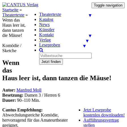
Toggle navigation
Startseite
»
Theatertexte
Theatertexte
»
Katalog
Wenn das
News
Haus leer ist,
Künstler
dann tanzen
Kontakt
die Mäuse!
Verlag
Leseproben
Komödie /
Sketche
Wenn
Jetzt finden
das
Haus leer ist, dann tanzen die Mäuse!
Autor:
Manfred Moll
Besetzung:
Damen 3 / Herren 6
Dauer:
90–110 Min.
Cantus Empfehlung:
Jetzt Leseprobe
Abwechslungsreiche Komödie,
kostenlos downloaden!
hervorragend für das Amateurtheater
Aufführungsvertrag
geeignet.
stellen