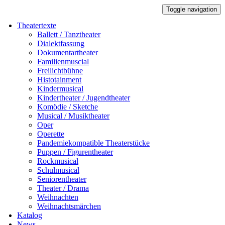
Toggle navigation
Theatertexte
Ballett / Tanztheater
Dialektfassung
Dokumentartheater
Familienmuscial
Freilichtbühne
Histotainment
Kindermusical
Kindertheater / Jugendtheater
Komödie / Sketche
Musical / Musiktheater
Oper
Operette
Pandemiekompatible Theaterstücke
Puppen / Figurentheater
Rockmusical
Schulmusical
Seniorentheater
Theater / Drama
Weihnachten
Weihnachtsmärchen
Katalog
News