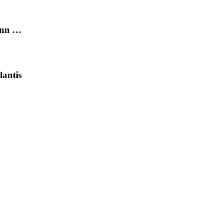
ann …
lantis