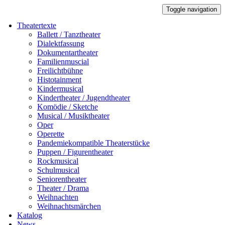
Toggle navigation
Theatertexte
Ballett / Tanztheater
Dialektfassung
Dokumentartheater
Familienmuscial
Freilichtbühne
Histotainment
Kindermusical
Kindertheater / Jugendtheater
Komödie / Sketche
Musical / Musiktheater
Oper
Operette
Pandemiekompatible Theaterstücke
Puppen / Figurentheater
Rockmusical
Schulmusical
Seniorentheater
Theater / Drama
Weihnachten
Weihnachtsmärchen
Katalog
News