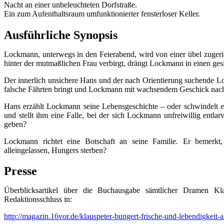
Nacht an einer unbeleuchteten Dorfstraße.
Ein zum Aufenthaltsraum umfunktionierter fensterloser Keller.
Ausführliche Synopsis
Lockmann, unterwegs in den Feierabend, wird von einer übel zugeric
hinter der mutmaßlichen Frau verbirgt, drängt Lockmann in einen gesi
Der innerlich unsichere Hans und der nach Orientierung suchende
falsche Fährten bringt und Lockmann mit wachsendem Geschick nach 
Hans erzählt Lockmann seine Lebensgeschichte – oder schwindelt er
und stellt ihm eine Falle, bei der sich Lockmann unfreiwillig entl
geben?
Lockmann richtet eine Botschaft an seine Familie. Er bemerkt,
alleingelassen, Hungers sterben?
Presse
Überblicksartikel über die Buchausgabe sämtlicher Dramen Kl
Redaktionsschluss in:
http://magazin.16vor.de/klauspeter-bungert-frische-und-lebendigkeit