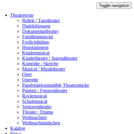
Toggle navigation
Theatertexte
Ballett / Tanztheater
Dialektfassung
Dokumentartheater
Familienmuscial
Freilichtbühne
Histotainment
Kindermusical
Kindertheater / Jugendtheater
Komödie / Sketche
Musical / Musiktheater
Oper
Operette
Pandemiekompatible Theaterstücke
Puppen / Figurentheater
Rockmusical
Schulmusical
Seniorentheater
Theater / Drama
Weihnachten
Weihnachtsmärchen
Katalog
News