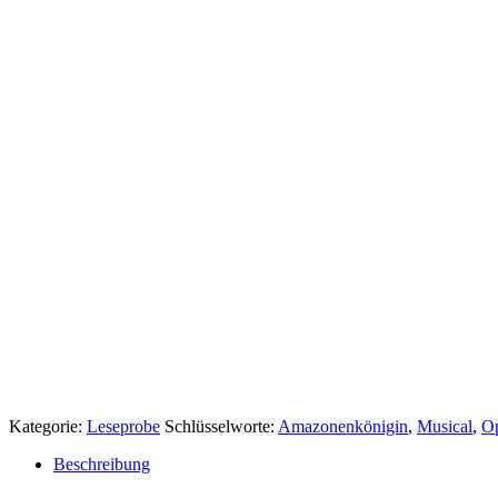
Kategorie:
Leseprobe
Schlüsselworte:
Amazonenkönigin
,
Musical
,
O
Beschreibung