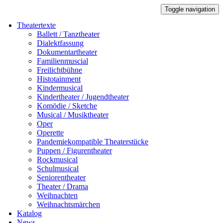
Toggle navigation
Theatertexte
Ballett / Tanztheater
Dialektfassung
Dokumentartheater
Familienmuscial
Freilichtbühne
Histotainment
Kindermusical
Kindertheater / Jugendtheater
Komödie / Sketche
Musical / Musiktheater
Oper
Operette
Pandemiekompatible Theaterstücke
Puppen / Figurentheater
Rockmusical
Schulmusical
Seniorentheater
Theater / Drama
Weihnachten
Weihnachtsmärchen
Katalog
News