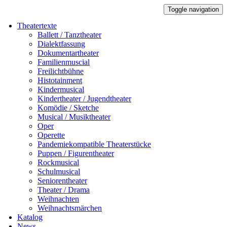
Toggle navigation
Theatertexte
Ballett / Tanztheater
Dialektfassung
Dokumentartheater
Familienmuscial
Freilichtbühne
Histotainment
Kindermusical
Kindertheater / Jugendtheater
Komödie / Sketche
Musical / Musiktheater
Oper
Operette
Pandemiekompatible Theaterstücke
Puppen / Figurentheater
Rockmusical
Schulmusical
Seniorentheater
Theater / Drama
Weihnachten
Weihnachtsmärchen
Katalog
News