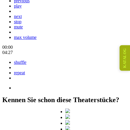
previous
play
next
stop
mute
max volume
00:00
KATALOG
04:27
shuffle
repeat
Kennen Sie schon diese Theaterstücke?