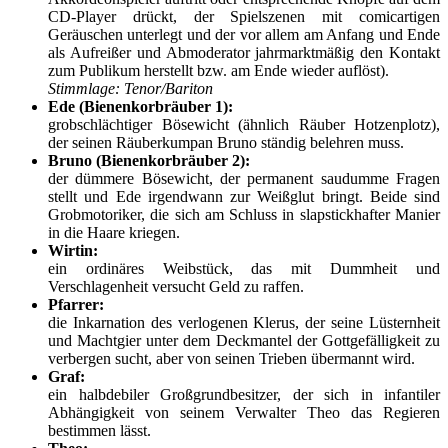
CD-Player drückt, der Spielszenen mit comicartigen
Geräuschen unterlegt und der vor allem am Anfang und Ende
als Aufreißer und Abmoderator jahrmarktmäßig den Kontakt
zum Publikum herstellt bzw. am Ende wieder auflöst).
Stimmlage: Tenor/Bariton
Ede (Bienenkorbräuber 1):
grobschlächtiger Bösewicht (ähnlich Räuber Hotzenplotz),
der seinen Räuberkumpan Bruno ständig belehren muss.
Bruno (Bienenkorbräuber 2):
der dümmere Bösewicht, der permanent saudumme Fragen
stellt und Ede irgendwann zur Weißglut bringt. Beide sind
Grobmotoriker, die sich am Schluss in slapstickhafter Manier
in die Haare kriegen.
Wirtin:
ein ordinäres Weibstück, das mit Dummheit und
Verschlagenheit versucht Geld zu raffen.
Pfarrer:
die Inkarnation des verlogenen Klerus, der seine Lüsternheit
und Machtgier unter dem Deckmantel der Gottgefälligkeit zu
verbergen sucht, aber von seinen Trieben übermannt wird.
Graf:
ein halbdebiler Großgrundbesitzer, der sich in infantiler
Abhängigkeit von seinem Verwalter Theo das Regieren
bestimmen lässt.