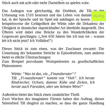
Stück auch mit acht oder mehr Darstellern zu spielen wäre.
Das Anliegen war gleichzeitig, die Derbheit, die Till in der
Urfassung von 1510 besessen und das Leben von damals geprägt
Suche
hat, in der Sprache und im Spiel mit anklingen zu lassen. So wird
beispielsweise die Geldgeilheit der Wirtin oder die Dekadenz der
Obrigkeit in drastischer slapstickhafter Art überhöht dargestellt. Des
Öfteren wird dabei eine Brücke zu den Wunderlichkeiten der
Gegenwart geschlagen. („Seit 650 Jahren bin ich nun tot – warum
leb ich nicht jetzt? Ich Vollidiot!“)
Dieses Stück ist zum einen, was der Zuschauer erwartet: Die
Umsetzung der bekannten Streiche in Episodenform, zum anderen
bietet es etliche Überraschungen:
Zum Beispiel provokante Wortspielereien zu gesellschaftlichen
Phänomenen:
Wirtin:
“Was ist das, ein „Finanzberater“?
Till:
„Fi-nanzberater“ kommt von “Vieh”. Ich berate
Rindviecher, Ochsen, dumme Kühe
und Zicken. Ich
berate auch Parasiten, aber am liebsten Wirte!“
Außerdem bietet das Stück einen zusätzlicher Thrill:
Zwei Wachen des imaginären Fürsten haben den Auftrag, diesen
Störenfried Till dingfest zu machen, so dass die ganze Handlung