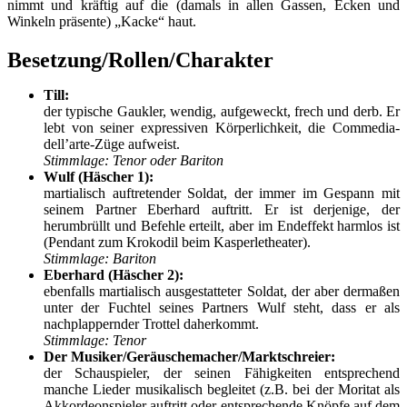
nimmt und kräftig auf die (damals in allen Gassen, Ecken und
Winkeln präsente) „Kacke“ haut.
Besetzung/Rollen/Charakter
Till:
der typische Gaukler, wendig, aufgeweckt, frech und derb. Er
lebt von seiner expressiven Körperlichkeit, die Commedia-
dell’arte-Züge aufweist.
Stimmlage: Tenor oder Bariton
Wulf (Häscher 1):
martialisch auftretender Soldat, der immer im Gespann mit
seinem Partner Eberhard auftritt. Er ist derjenige, der
herumbrüllt und Befehle erteilt, aber im Endeffekt harmlos ist
(Pendant zum Krokodil beim Kasperletheater).
Stimmlage: Bariton
Eberhard (Häscher 2):
ebenfalls martialisch ausgestatteter Soldat, der aber dermaßen
unter der Fuchtel seines Partners Wulf steht, dass er als
nachplappernder Trottel daherkommt.
Stimmlage: Tenor
Der Musiker/Geräuschemacher/Marktschreier:
der Schauspieler, der seinen Fähigkeiten entsprechend
manche Lieder musikalisch begleitet (z.B. bei der Moritat als
Akkordeonspieler auftritt oder entsprechende Knöpfe auf dem