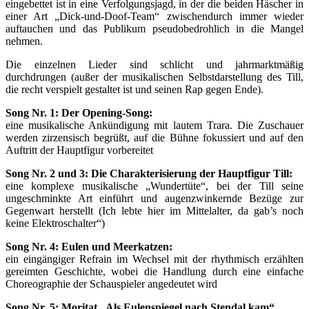
eingebettet ist in eine Verfolgungsjagd, in der die beiden Häscher in
einer Art „Dick-und-Doof-Team“ zwischendurch immer wieder
auftauchen und das Publikum pseudobedrohlich in die Mangel
nehmen.
Die einzelnen Lieder sind schlicht und jahrmarktmäßig
durchdrungen (außer der musikalischen Selbstdarstellung des Till,
die recht verspielt gestaltet ist und seinen Rap gegen Ende).
Song Nr. 1: Der Opening-Song:
eine musikalische Ankündigung mit lautem Trara. Die Zuschauer
werden zirzensisch begrüßt, auf die Bühne fokussiert und auf den
Auftritt der Hauptfigur vorbereitet
Song Nr. 2 und 3: Die Charakterisierung der Hauptfigur Till:
eine komplexe musikalische „Wundertüte“, bei der Till seine
ungeschminkte Art einführt und augenzwinkernde Bezüge zur
Gegenwart herstellt (Ich lebte hier im Mittelalter, da gab’s noch
keine Elektroschalter“)
Song Nr. 4: Eulen und Meerkatzen:
ein eingängiger Refrain im Wechsel mit der rhythmisch erzählten
gereimten Geschichte, wobei die Handlung durch eine einfache
Choreographie der Schauspieler angedeutet wird
Song Nr. 5: Moritat „Als Eulenspiegel nach Stendal kam“