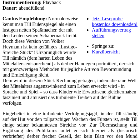
Instrumentierung:
Playback
Dauer:
abendfüllend
Cantus Empfehlung:
Normalerweise
Jetzt Leseprobe
kennt man Till Eulenspiegel als einen
kostenlos downloaden!
lustigen netten Spaßmacher, der mit
Aufführungsvertrag
den Leuten seinen Schabernack treibt.
stellen
Doch diese Version von Volker
Springe zu:
Heymann ist kein gefälliges „Lustige-
Kurzübersicht
Streiche-Stück“! Ursprünglich wurde
Till nämlich (dem harten Leben des
Mittelalters entsprechend) als derber Haudegen portraitiert, der sich
mit grenzwertigen Methoden für jegliche Art von Bevormundung
und Erniedrigung rächt.
Dem wird in diesem Stück Rechnung getragen, indem die raue Welt
des Mittelalters augenzwinkernd zum Leben erweckt wird - in
Sprache und Spiel – so dass Kinder wie Erwachsene gleichermaßen
fasziniert und amüsiert das turbulente Treiben auf der Bühne
verfolgen.
Eingebettet in eine turbulente Verfolgungsjagd, in der Till ständig
auf der Hut vor den tollpatschigen Wachen des Fürsten ist, stellt Till
einige seiner bekanntesten Streiche vor. Zur Überraschung und
Ergötzung des Publikums outet er sich hierbei als (historisch
verbriefter) derber frecher Gesell, der kein Blatt vor den Mund