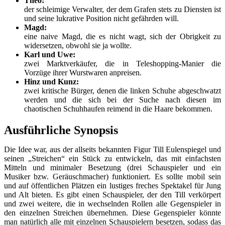
Theo:
der schleimige Verwalter, der dem Grafen stets zu Diensten ist
und seine lukrative Position nicht gefährden will.
Magd:
eine naive Magd, die es nicht wagt, sich der Obrigkeit zu
widersetzen, obwohl sie ja wollte.
Karl und Uwe:
zwei Marktverkäufer, die in Teleshopping-Manier die
Vorzüge ihrer Wurstwaren anpreisen.
Hinz und Kunz:
zwei kritische Bürger, denen die linken Schuhe abgeschwatzt
werden und die sich bei der Suche nach diesen im
chaotischen Schuhhaufen reimend in die Haare bekommen.
Ausführliche Synopsis
Die Idee war, aus der allseits bekannten Figur Till Eulenspiegel und
seinen „Streichen“ ein Stück zu entwickeln, das mit einfachsten
Mitteln und minimaler Besetzung (drei Schauspieler und ein
Musiker bzw. Geräuschmacher) funktioniert. Es sollte mobil sein
und auf öffentlichen Plätzen ein lustiges freches Spektakel für Jung
und Alt bieten. Es gibt einen Schauspieler, der den Till verkörpert
und zwei weitere, die in wechselnden Rollen alle Gegenspieler in
den einzelnen Streichen übernehmen. Diese Gegenspieler könnte
man natürlich alle mit einzelnen Schauspielern besetzen, sodass das