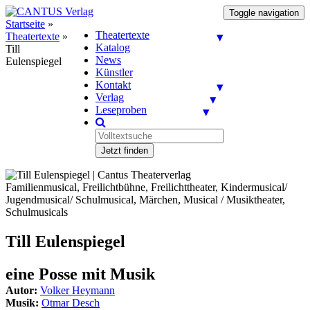
Toggle navigation
Startseite
»
Theatertexte
Theatertexte
»
Katalog
Till
News
Eulenspiegel
Künstler
Kontakt
Verlag
Leseproben
Jetzt finden
Familienmusical, Freilichtbühne, Freilichttheater, Kindermusical/
Jugendmusical/ Schulmusical, Märchen, Musical / Musiktheater,
Schulmusicals
Till Eulenspiegel
eine Posse mit Musik
Autor:
Volker Heymann
Musik:
Otmar Desch