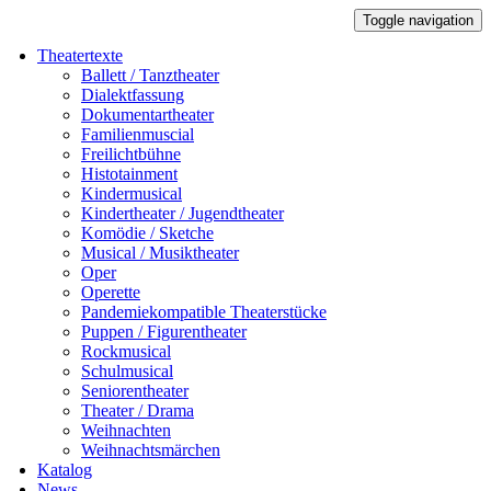
Toggle navigation
Theatertexte
Ballett / Tanztheater
Dialektfassung
Dokumentartheater
Familienmuscial
Freilichtbühne
Histotainment
Kindermusical
Kindertheater / Jugendtheater
Komödie / Sketche
Musical / Musiktheater
Oper
Operette
Pandemiekompatible Theaterstücke
Puppen / Figurentheater
Rockmusical
Schulmusical
Seniorentheater
Theater / Drama
Weihnachten
Weihnachtsmärchen
Katalog
News