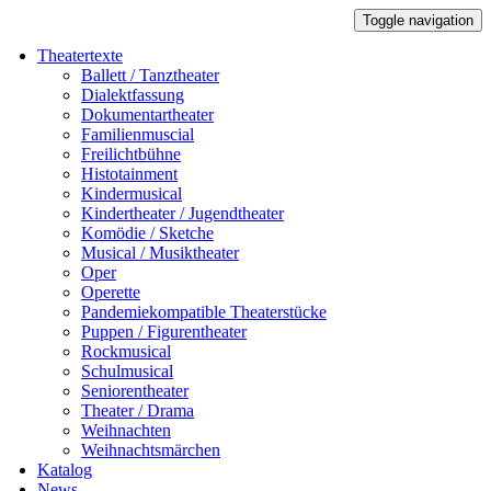
Toggle navigation
Theatertexte
Ballett / Tanztheater
Dialektfassung
Dokumentartheater
Familienmuscial
Freilichtbühne
Histotainment
Kindermusical
Kindertheater / Jugendtheater
Komödie / Sketche
Musical / Musiktheater
Oper
Operette
Pandemiekompatible Theaterstücke
Puppen / Figurentheater
Rockmusical
Schulmusical
Seniorentheater
Theater / Drama
Weihnachten
Weihnachtsmärchen
Katalog
News