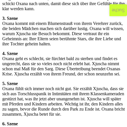
schickt Oxana nach unten, damit diese sich über ihre Gefühle für ihn
klar werden kann.
Suche
3. Szene
Oxana kommt mit einem Blumenstrauß von ihrem Verehrer zurück,
die beiden Mädchen machen sich darüber lustig. Oxana will wissen,
warum Xjuscha nie Besuch bekommt. Diese vertraut ihr ein
Geheimnis an: Ihre Eltern seien berühmte Stars, die ihre Liebe und
ihre Tochter geheim halten.
4. Szene
Oxana geht es schlecht, sie fürchtet bald zu sterben und findet es
ungerecht, dass sie so vieles noch nicht erlebt hat. Xjuscha nimmt
schon mal Maß für den Sarg. Diese Übertreibung beendet Oxanas
Krise. Xjuscha erzählt von ihrem Freund, der schon neunzehn sei.
5. Szene
Oxana fühlt sich immer noch nicht gut. Sie erzählt Xjuscha, dass sie
sich aus Torschlusspanik in Intimitäten mit ihrem Klassenkameraden
gestürzt hat, was ihr jetzt aber unangenehm ist. Xjuscha will später
mit Pferden und Kindern arbeiten. Wichtig ist ihr, den Kindern alles
zu sagen, bevor die Runde durch den Park zu Ende ist. Oxana bricht
zusammen, Xjuscha betet für sie.
6. Szene