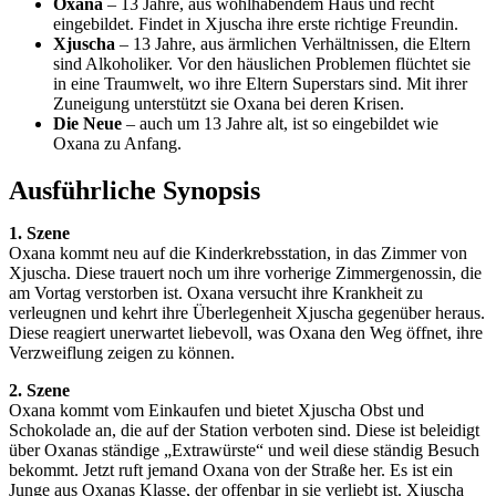
Oxana
– 13 Jahre, aus wohlhabendem Haus und recht
eingebildet. Findet in Xjuscha ihre erste richtige Freundin.
Xjuscha
– 13 Jahre, aus ärmlichen Verhältnissen, die Eltern
sind Alkoholiker. Vor den häuslichen Problemen flüchtet sie
in eine Traumwelt, wo ihre Eltern Superstars sind. Mit ihrer
Zuneigung unterstützt sie Oxana bei deren Krisen.
Die Neue
– auch um 13 Jahre alt, ist so eingebildet wie
Oxana zu Anfang.
Ausführliche Synopsis
1. Szene
Oxana kommt neu auf die Kinderkrebsstation, in das Zimmer von
Xjuscha. Diese trauert noch um ihre vorherige Zimmergenossin, die
am Vortag verstorben ist. Oxana versucht ihre Krankheit zu
verleugnen und kehrt ihre Überlegenheit Xjuscha gegenüber heraus.
Diese reagiert unerwartet liebevoll, was Oxana den Weg öffnet, ihre
Verzweiflung zeigen zu können.
2. Szene
Oxana kommt vom Einkaufen und bietet Xjuscha Obst und
Schokolade an, die auf der Station verboten sind. Diese ist beleidigt
über Oxanas ständige „Extrawürste“ und weil diese ständig Besuch
bekommt. Jetzt ruft jemand Oxana von der Straße her. Es ist ein
Junge aus Oxanas Klasse, der offenbar in sie verliebt ist. Xjuscha