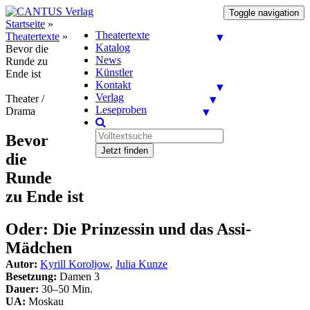
Toggle navigation
Startseite
»
Theatertexte
Theatertexte
»
Katalog
Bevor die
News
Runde zu
Künstler
Ende ist
Kontakt
Verlag
Theater /
Leseproben
Drama
Bevor
Jetzt finden
die
Runde
zu Ende ist
Oder: Die Prinzessin und das Assi-
Mädchen
Autor:
Kyrill Koroljow
,
Julia Kunze
Besetzung:
Damen 3
Dauer:
30–50 Min.
UA:
Moskau